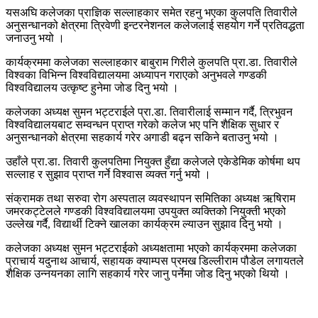
यसअघि कलेजका प्राज्ञिक सल्लाहकार समेत रहनु भएका कुलपति तिवारीले
अनुसन्धानको क्षेत्रमा त्रिवेणी इन्टरनेशनल कलेजलाई सहयोग गर्ने प्रतिवद्धता
जनाउनु भयो ।
कार्यक्रममा कलेजका सल्लाहकार बाबुराम गिरीले कुलपति प्रा.डा. तिवारीले
विश्वका विभिन्न विश्वविद्यालयमा अध्यापन गराएको अनुभवले गण्डकी
विश्वविद्यालय उत्कृष्ट हुनेमा जोड दिनु भयो ।
कलेजका अध्यक्ष सुमन भट्टराईले प्रा.डा. तिवारीलाई सम्मान गर्दै, त्रिभुवन
विश्वविद्यालयबाट सम्वन्धन प्राप्त गरेको कलेज भए पनि शैक्षिक सुधार र
अनुसन्धानको क्षेत्रमा सहकार्य गरेर अगाडी बढ्न सकिने बताउनु भयो ।
उहाँले प्रा.डा. तिवारी कुलपतिमा नियुक्त हुँद्या कलेजले एकेडेमिक कोर्षमा थप
सल्लाह र सुझाव प्राप्त गर्ने विश्वास व्यक्त गर्नु भयो ।
संक्रामक तथा सरुवा रोग अस्पताल व्यवस्थापन समितिका अध्यक्ष ऋषिराम
जमरकट्टेलले गण्डकी विश्वविद्यालयमा उपयुक्त व्यक्तिको नियुक्ती भएको
उल्लेख गर्दै, विद्यार्थी टिक्ने खालका कार्यक्रम ल्याउन सुझाव दिनु भयो ।
कलेजका अध्यक्ष सुमन भट्टराईको अध्यक्षतामा भएको कार्यक्रममा कलेजका
प्राचार्य यदुनाथ आचार्य, सहायक क्याम्पस प्रमख डिल्लीराम पौडेल लगायतले
शैक्षिक उन्नयनका लागि सहकार्य गरेर जानु पर्नेमा जोड दिनु भएको थियो ।