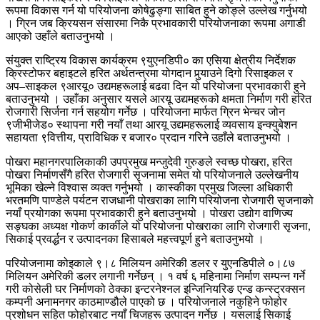
रूपमा विकास गर्न यो परियोजना कोषेढुङ्गा साबित हुने कोङ्ले उल्लेख गर्नुभयो
। ग्रिन जब क्रियसन संसारमा निकै प्रभावकारी परियोजनाका रूपमा अगाडी
आएको उहाँले बताउनुभयो ।
संयुक्त राष्ट्रिय विकास कार्यक्रम ९युएनडिपी० का एसिया क्षेत्रीय निर्देशक
क्रिस्टोफर बहाइटले हरित अर्थतन्त्रमा योगदान पुर्‍याउने दिगो रिसाइकल र
अप–साइकल ९आरयू० उद्यमहरूलाई बढवा दिन यो परियोजना प्रभावकारी हुने
बताउनुभयो । उहाँका अनुसार यसले आरयू उद्यमहरूको क्षमता निर्माण गरी हरित
रोजगारी सिर्जना गर्न सहयोग गर्नेछ । परियोजना मार्फत ग्रिन भेन्चर जोन
९जीभीजेड० स्थापना गरी नयाँ तथा आरयू उद्यमहरूलाई व्यवसाय इन्क्युबेशन
सहायता ९वित्तीय, प्राविधिक र बजार० प्रदान गरिने उहाँले बताउनुभयो ।
पोखरा महानगरपालिकाकी उपप्रमुख मन्जुदेवी गुरुङले स्वच्छ पोखरा, हरित
पोखरा निर्माणसँगै हरित रोजगारी सृजनामा समेत यो परियोजनाले उल्लेखनीय
भूमिका खेल्ने विश्वास व्यक्त गर्नुभयो । कास्कीका प्रमुख जिल्ला अधिकारी
भरतमणि पाण्डेले पर्यटन राजधानी पोखराका लागि परियोजना रोजगारी सृजनाको
नयाँ प्रयोगका रूपमा प्रभावकारी हुने बताउनुभयो । पोखरा उद्योग वाणिज्य
सङ्घका अध्यक्ष गोकर्ण कार्कीले यो परियोजना पोखराका लागि रोजगारी सृजना,
सिकाई प्रवर्द्धन र उत्पादनका हिसाबले महत्त्वपूर्ण हुने बताउनुभयो ।
परियोजनामा कोइकाले ९।८ मिलियन अमेरिकी डलर र युएनडिपीले ०।८७
मिलियन अमेरिकी डलर लगानी गर्नेछन् । १ वर्ष ६ महिनामा निर्माण सम्पन्न गर्ने
गरी कोसेली घर निर्माणको ठेक्का इन्टरनेश्नल इन्जिनियरिङ एन्ड कन्स्ट्रक्सन
कम्पनी अनामनगर काठमाण्डौले पाएको छ । परियोजनाले नकुहिने फोहोर
प्रशोधन सहित फोहोरबाट नयाँ चिजहरू उत्पादन गर्नेछ । यसलाई सिकाई