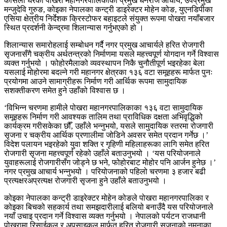
कोसेली घरको पोखरा महानगरपालिकाका प्रमुख धनराज आचार्य, उपप्रमुख
मन्जुदेवि गुरुङ, कोइका नेपालका कन्ट्री डाइरेक्टर मोहेन कोङ, युएनडिपीका
एसिया क्षेत्रीय निर्देशक क्रिस्टोफर बहाइटले संयुक्त रूपमा पोखरा नयाँबजार
स्थित प्रदर्शनी केन्द्रमा शिलान्यास गर्नुभएको हो ।
शिलान्यास समारोहलाई सम्बोधन गर्दै नगर प्रमुख आचार्यले हरित रोजगारी
सृजनासँगै चक्रीय अर्थतन्त्रको निर्माणमा यसले महत्त्वपूर्ण योगदान गर्ने विश्वास
व्यक्त गर्नुभयो । फोहोरमैलाको व्यवस्थापन निकै चुनौतीपूर्ण भइरहेका बेला
यसलाई मोहोरमा बदल्ने गरी महानगर क्षेत्रका १३६ वटा समूहहरू मार्फत पुनः
प्रयोगमा आउने सामाग्रीहरू निर्माण गरी आर्थिक रूपमा सामुदायिक
सशक्तीकरण समेत हुने उहाँको विश्वास छ ।
‘विभिन्न चरणमा हामीले पोखरा महानगरपालिकाका १३६ वटा सामुदायिक
समूहहरू निर्माण गरी आवश्यक तालिम तथा प्राविधिक दक्षता अभिवृद्धिको
कार्यक्रम गरीसकेका छौँ, उहाँले भन्नुभयो, यसले सामुदायिक स्तरमा रोजगारी
सृजना र चक्रीय आर्थिक प्रणालीमा जोडिने अवसर समेत प्रदान गर्नेछ ।’
विदेश पलायन भइरहेको युवा शक्ति र गृहिणी महिलाहरूका लागि समेत हरित
रोजगारी सृजना महत्त्वपूर्ण रहेको उहाँले बताउनुभयो । ‘यस परियोजनाले
युवाहरूलाई रोजगारीसँग जोड्ने छ भने, फोहोरबाट मोहोर पनि आर्जन हुनेछ ।’
नगर प्रमुख आचार्य भन्नुभयो । परियोजनाको पहिलो चरणमा ३ हजार बढी
प्रत्यक्षरअप्रत्यक्ष रोजगारी सृजना हुने उहाँले बताउनुभयो ।
कोइका नेपालका कन्ट्री डाइरेक्टर मोहेन कोङले पोखरा महानगरपालिका र
कोइका बिचको सहकार्य तथा समझदारीलाई बलियो बनाउँदै यस परियोजनाले
नयाँ उचाइ प्रदान गर्ने विश्वास व्यक्त गर्नुभयो । नेपालको पर्यटन राजधानी
पोखरामा रिसाईकल र अपसाइकल मार्फत हरित रोजगारी सृजनाको नमुनाका