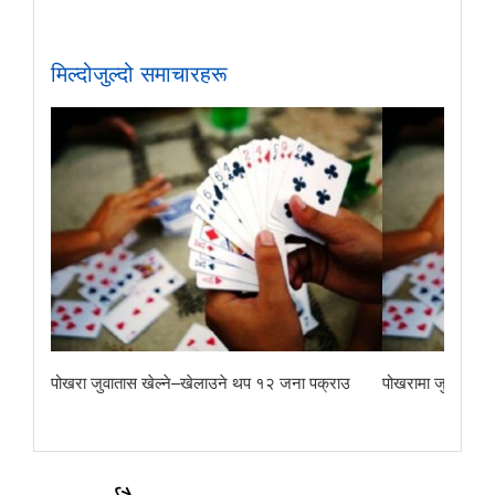
मिल्दोजुल्दो समाचारहरू
िदा
पोखरा जुवातास खेल्ने–खेलाउने थप १२ जना पक्राउ
पोखरामा जुवातास ख