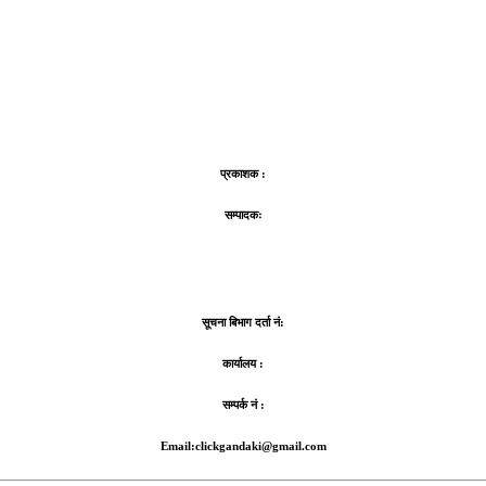
प्रकाशक :
सम्पादकः
सूचना बिभाग दर्ता नं:
कार्यालय :
सम्पर्क नं :
Email:clickgandaki@gmail.com