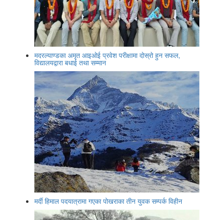
मदरल्याण्डका अमृत आइओई प्रवेश परीक्षामा दोस्रो हुन सफल,
विद्यालयद्वारा बधाई तथा सम्मान
मर्दी हिमाल पदयात्रामा गएका पोखराका तीन युवक सम्पर्क विहीन