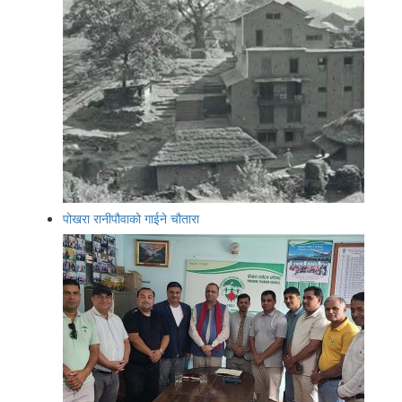
पोखरा रानीपौवाको गाईने चौतारा