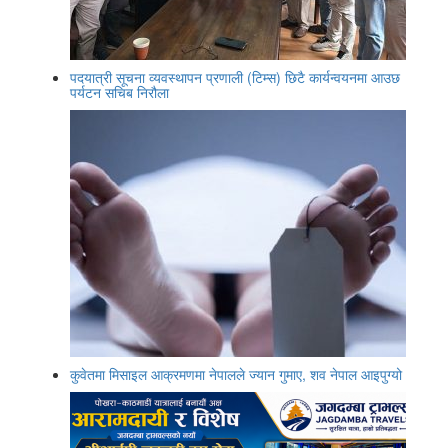
पदयात्री सूचना व्यवस्थापन प्रणाली (टिम्स) छिटै कार्यन्वयनमा आउछ
पर्यटन सचिब निरौला
कुवेतमा मिसाइल आक्रमणमा नेपालले ज्यान गुमाए, शव नेपाल आइपुग्यो