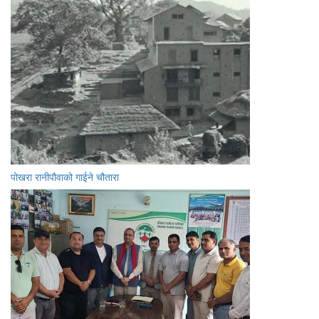
पोखरा रानीपौवाको गाईने चौतारा