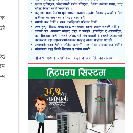
सडक
ले
ेलु
श्य
्म