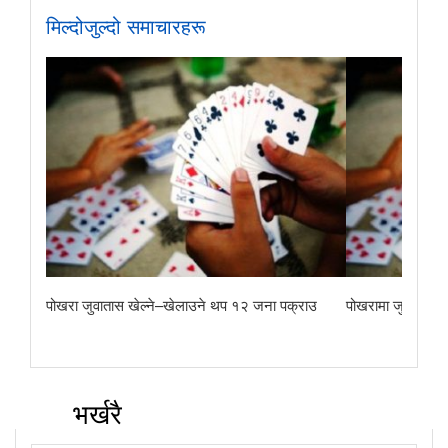
मिल्दोजुल्दो समाचारहरू
पोखरा जुवातास खेल्ने–खेलाउने थप १२ जना पक्राउ
पोखरामा जुवातास ख
भर्खरै