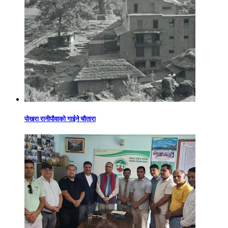
पोखरा रानीपौवाको गाईने चौतारा