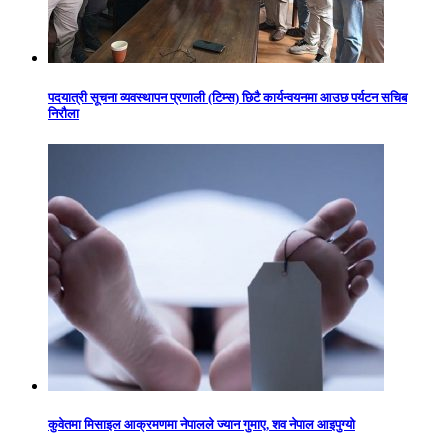
पदयात्री सूचना व्यवस्थापन प्रणाली (टिम्स) छिटै कार्यन्वयनमा आउछ पर्यटन सचिब
निरौला
कुवेतमा मिसाइल आक्रमणमा नेपालले ज्यान गुमाए, शव नेपाल आइपुग्यो