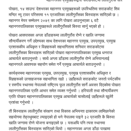
पोखरा, १४ साउन/ देशभरका महानगर प्रमुखहरूको उपस्थितिमा सराङकोट शिव
मन्दिर भ्यु टावर परिसरमा ११ प्रजातिका लालीगुराँसका बिरुवाहरू सारिएको छ ।
महानगर मेयर सम्मेलन २०७९ का लागि पोखरा आउनुभएका ६ वटै
महानगरपालिकाका प्रमुखहरूले लालीगुराँसको बिरुवा सार्नु भएको हो ।
पोखरा आसपासका अग्ला डाँडाहरूमा लालीगुराँस रोप्ने र खालि जग्गामा
सौन्दर्यीकरण गर्ने उद्देश्यका साथ देशभरका महानगर प्रमुख, उपप्रमुख, प्रमुख
प्रशासकीय अधिकृत र विज्ञहरूको सहभागितामा शनिवार सराङकोटमा
लालीगुराँसका बिरुवाहरू सारिएको पोखरा महानगरपालिकाका प्रमुख धनराज
आचार्यले बताउनुभयो । साथै अग्ला डाँडामा लालीगुराँस रोप्ने अभियानलाई
महानगरले आवश्यक सहयोग समेत गर्ने प्रमुख आचार्यले बताउनुभयो ।
कार्यक्रममा महानगरका प्रमुख, उपप्रमुख, प्रमुख प्रशासकीय अधिकृत र
विज्ञहरूको उत्साहजनक सहभागिता रह्यो । उहाँहरूले सराङकोट जस्तो पर्यटकीय
र रमणीय स्थानमा नेपालको राष्ट्रिय फूल लालीगुराँस सार्ने अवसर दिएकोमा पोखरा
महानगरपालिका प्रति आभार समेत व्यक्त गर्नुभयो । हरियाली तथा सौन्दर्यीकरण
प्रति पोखरा महानगरपालिकाका प्रमुख आचार्यको चासोलाई उहाँहरूले खुलेरै
प्रशंसा गर्नुभयो ।
ती बिरुवाहरू लालीगुराँस संरक्षण तथा विकास अभियन्ता ढाकाराम लामिछानेको
सहयोगमा तेह्रथुमबाट ल्याइएको हो भने नेपालमा पाइने ३२ प्रजाति कै बिरुवा
खालि जग्गामा रोप्ने योजना बनाइएको छ । यसअघि पनि त्यस स्थानमा
लालीगुराँसका बिरुवाहरू सारिएको थियो । महानगरका अग्ला डाँडा पाखामा