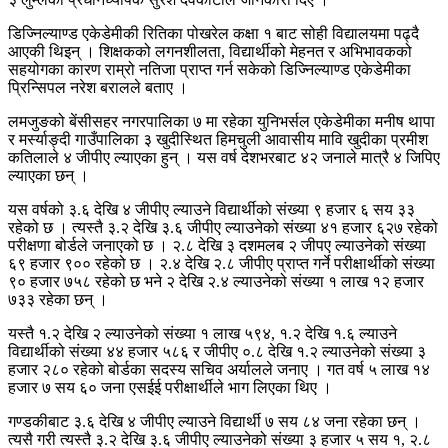
डिज्निल्याण्ड एकेडेमीकी रितिका पोखरेल कक्षा १ बाट सोही विद्यालयमा पढ्दै
आएकी थिइन् । शिक्षकको लगनशीलता, विद्यार्थीको मेहनत र अभिभावकको
सहयोगका कारण राम्रो नतिजा प्राप्त गर्न सकेको डिज्निल्याण्ड एकेडेमीका
प्रिन्सिपल नरेश बरालले बताए ।
लमजुङको बेंसीसहर नगरपालिका ७ मा रहेका युनिभर्सल एकेडेमीका मनीष थापा
र मर्स्याङ्दी गाउँपालिका ३ खुदीस्थित हिमचुली आवासीय मावि खुदीका प्रमीश
कतिलाले ४ जीपीए ल्याएका हुन् । यस वर्ष देशभरबाट ४२ जनाले मात्रै ४ जिपिए
ल्याएका छन् ।
यस वर्षको ३.६ देखि ४ जीपीए ल्याउने विद्यार्थीको संख्या ९ हजार ६ सय ३३
रहेको छ । त्यस्तै ३.२ देखि ३.६ जीपीए ल्याउनेको संख्या ४१ हजार ६२७ रहेको
परीक्षणा बोर्डले जनाएको छ । २.८ देखि ३ दशमलब २ जीपए ल्याउनेको संख्या
६९ हजार ९०० रहेको छ । २.४ देखि २.८ जीपीए प्राप्त गर्ने परीक्षार्थीको संख्या
९० हजार ७५८ रहेको छ भने २ देखि २.४ ल्याउनेको संख्या १ लाख १२ हजार
७३३ रहेका छन् ।
यस्तै १.२ देखि २ ल्याउनेको संख्या १ लाख ५९४, १.२ देखि १.६ ल्याउने
विद्यार्थीको संख्या ४४ हजार ५८६ र जीपीए ०.८ देखि १.२ ल्याउनेको संख्या ३
हजार २८० रहेको बोर्डका सदस्य सचिव अर्यालले जनाए । गत वर्ष ५ लाख १४
हजार ७ सय ६० जना एसईई परीक्षार्थीले भाग लिएका थिए ।
गण्डकीबाट ३.६ देखि ४ जीपीए ल्याउने विद्यार्थी ७ सय ८४ जना रहेका छन् ।
त्यसै गरी त्यस्तै ३.२ देखि ३.६ जीपीए ल्याउनेको संख्या ३ हजार ५ सय १, २.८