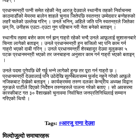
प्रधानमन्त्री पत्नी समेत रहेकी नेतृ आरजु देउवाले स्थानीय तहको निर्वाचनमा
काठमाडौंको मेयरमा बालेन शाहले चुनाव जितेपछि स्वतन्त्र उम्मेदवार बन्नेहरुको
लहरै चलेको उल्लेख गरिन् । उनले भनिन्, अहिले जति पनि स्वतन्त्रले जितेका
छन् नि, उनीहरू एउटा–एउटा गुण पहिचान गरी नेता बनेको बताइन् ।
स्थानीय तहमा बसेर काम गर्न झन् गाह्रो रहेको भन्दै उनले आफूलाई सुशासनबारे
चिन्ता लागेको बताइन् । उनले प्रधानमन्त्री हुन सजिलो भए पनि काम गर्न
गाह्रो भएको दाबी गरिन् । उनले प्रधानमन्त्री शेरबहादुर देउवा मुलुकका ५
पटक प्रधानमन्त्री भएको तर जनचाहना अनुसार काम गर्न गाह्रो भएको बताइन्
।
उनले पदमा पुगेपछि धेरै गर्छु भन्ने लागेको हुन्छ तर पूरा गर्न गाह्रो छ ।
प्रधानमन्त्री देउवालाई पनि उठेदेखि सुत्नेबेलासम्म फुर्सद नहुने गरेको आफूले
नजिकबाट देखेको बताइन् । कार्यक्रममा तरुण दलका केन्द्रीय अध्यक्ष विद्वान
गुरुङले पार्टीले दिएको निर्देशन तरुणहरुले पालना गरेको बताए । सो अवसरमा
कास्कीबाट गत ३० वैशाखको चुनावमा निर्वाचित जनप्रतिनिधिलाई सम्मान
गरिएको थियो ।
Tags:
#आरजु राणा देउवा
मिल्दोजुल्दो समाचारहरू