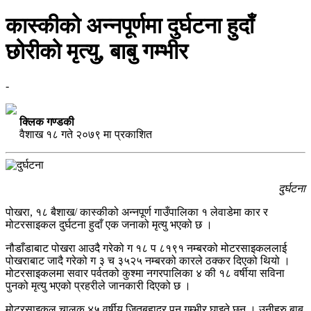
कास्कीको अन्नपूर्णमा दुर्घटना हुदाँ
छोरीको मृत्यु, बाबु गम्भीर
-
क्लिक गण्डकी
वैशाख १८ गते २०७९ मा प्रकाशित
दुर्घटना
पोखरा, १८ बैशाख/ कास्कीको अन्नपूर्ण गाउँपालिका १ लेवाडेमा कार र
मोटरसाइकल दुर्घटना हुदाँ एक जनाको मृत्यु भएको छ ।
नौडाँडाबाट पोखरा आउदै गरेको ग १८ प ८१९१ नम्बरको मोटरसाइकललाई
पोखराबाट जादै गरेको ग ३ च ३५२५ नम्बरको कारले ठक्कर दिएको थियो ।
मोटरसाइकलमा सवार पर्वतको कुश्मा नगरपालिका ४ की १८ वर्षीया सविना
पुनको मृत्यु भएको प्रहरीले जानकारी दिएको छ ।
मोटरसाइकल चालक ४५ वर्षीय जितबहादुर पुन गम्भीर घाइते छन् । उनीहरु बाबु