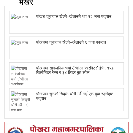
भर्खरै
पोखरा जुवातास खेल्ने–खेलाउने थप १२ जना पक्राउ
पोखरामा जुवातास खेल्ने–खेलाउने ६ जना पक्राउ
पोखरामा सार्वजनिक भयो टीभीएस ‘अरबिटर’ ईभी, १५८
किलोमिटर रेन्ज र ३४ लिटर बुट स्पेस
पोखरामा सुनको सिक्री चोरी गर्दै गर्दा एक युवा रङ्गेहात
पक्राउ