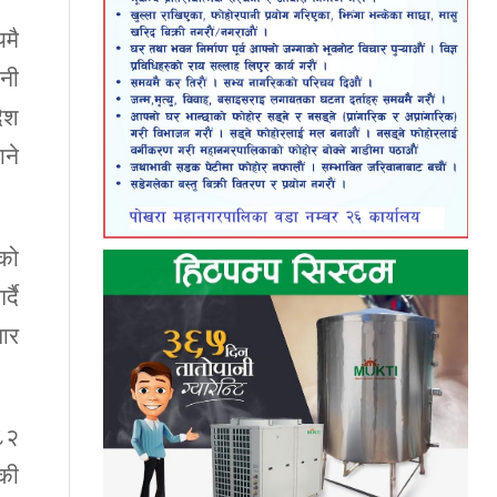
यमै
ानी
ेश
ने
रको
्दै
ार
८२
ंकी