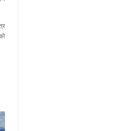
त्र
ेको