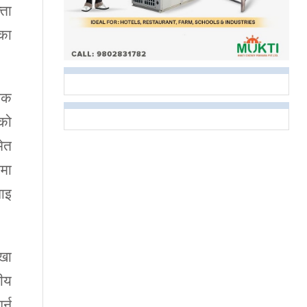
्ता
नका
तिक
एको
मेत
मा
नाइ
ाखा
नीय
र्न