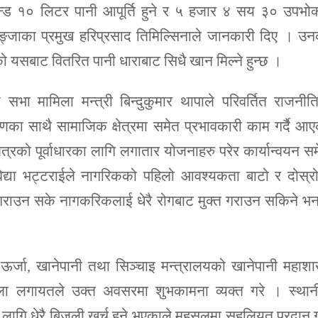
ेन्ड १० लिटर पानी आपूर्ति हुने र ५ हजार ४ सय ३० उपभोक
ाङ्जाका प्रमुख हरिप्रसाद तिमिल्सिनाले जानकारी दिए । उ
 यसबाट वितरित पानी धाराबाट सिधै खान मिल्ने हुन्छ ।
 सभा मामिला मन्त्री बिन्दुकुमार थापाले परिवर्तित राजनी
णका साथै सामाजिक क्षेत्रमा समेत प्रभावकारी काम गर्दै आ
क्षेत्रको पूर्वाधारका लागि लगातार योजनाहरु परेर कार्यान्वयन स
द्या भट्टराईले नागरिकको पहिलो आवश्यकता बाटो र दोस्रो
ब्ध गराउन सके नागकरिकलाई धेरै रोगबाट मुक्त गराउन सकिने भ
 ऊर्जा, खानेपानी तथा सिञ्चाइ मन्त्रालयको खानेपानी महाश
स्तोला लगायतले उक्त अवसरमा शुभकामना व्यक्त गरे । स्था
का लागि धेरै बिजुली खर्च हुने भएकाले महसुलमा सहुलियत प्रदान ग