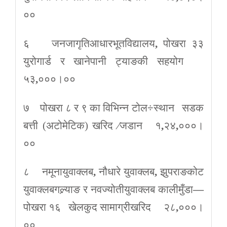
००
६ जनजागृतिआधारभूतविद्यालय
,
पोखरा ३३
युरोगार्ड र खानेपानी ट्याङकी सहयोग
५३
,
०००।००
७ पोखरा ८ र ९ का विभिन्न टोल
÷
स्थान सडक
बत्ती (अटोमेटिक) खरिद
∕
जडान १
,
२४
,
०००।
००
८ नमूनायुवाक्लब
,
नौधारे युवाक्लब
,
झुपराङकोट
युवाक्लबगल्र्याङ र नवज्योतीयुवाक्लब कालीमुँडा
—
पोखरा १६ खेलकुद सामाग्रीखरिद २८
,
०००।
००