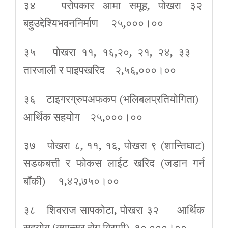
३४ परोपकार आमा समूह
,
पोखरा ३२
बहुउद्देश्यिभवननिर्माण २५
,
०००।००
३५ पोखरा ११
,
१६
,
२०
,
२१
,
२४
,
३३
तारजाली र पाइपखरिद २
,
५६
,
०००।००
३६ टाइगरग्रुपअफकप (भलिबलप्रतियोगिता)
आर्थिक सहयोग २५
,
०००।००
३७ पोखरा ८
,
११
,
१६
,
पोखरा ९ (शान्तिघाट)
सडकबत्ती र फोकस लाईट खरिद (जडान गर्न
बाँकी) १
,
४२
,
७५०।००
३८ शिवराज सापकोटा
,
पोखरा ३२ आर्थिक