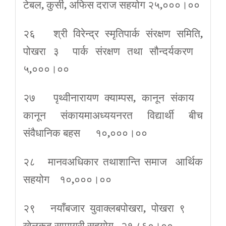
टेबल
,
कुर्सी
,
अफिस दराज सहयोग २५
,
०००।००
२६ श्री विरेन्द्र स्मृतिपार्क संरक्षण समिति
,
पोखरा ३ पार्क संरक्षण तथा सौन्दर्यकरण
५
,
०००।००
२७ पृथ्वीनारायण क्याम्पस
,
कानून संकाय
कानून संकायमाअध्ययनरत विद्यार्थी बीच
संवैधानिक बहस १०
,
०००।००
२८ मानवअधिकार तथाशान्ति समाज आर्थिक
सहयोग १०
,
०००।००
२९ नयाँबजार युवाक्लबपोखरा
,
पोखरा ९
खेलकुद सामाग्री सहयोग २१
,
८६०।००