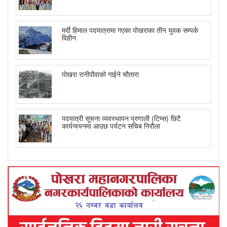
मर्दी हिमाल पदयात्रामा गएका पोखराका तीन युवक सम्पर्क
विहीन
पोखरा रानीपौवाको गाईने चौतारा
पदयात्री सूचना व्यवस्थापन प्रणाली (टिम्स) छिटै
कार्यन्वयनमा आउछ पर्यटन सचिब निरौला