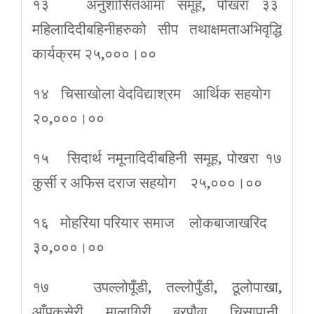
१३ अनुशासितआमा समूह
,
पोखरा ३३
महिलादिदीबहिनीहरुको सीप तथाक्षमताअभिवृद्धि
कार्यक्रम २५
,
०००।००
१४ चिसाखोला वेदविद्याश्रम आर्थिक सहयोग
२०
,
०००।००
१५ सिदार्थ नमूनादिदीबहिनी समूह
,
पोखरा १७
कुर्सी र अफिस दराज सहयोग २५
,
०००।००
१६ मोहरिया परियार समाज लोकबाजाखरिद
३०
,
०००।००
१७ उपल्लोपूँडी
,
तल्लोपुँडी
,
ठूलोपाखा
,
आँपुकसेरी
,
मालागिरी
,
बरपौवा
,
चिसापानी
,