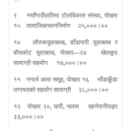
९ नयाँगाउँप्रतिभा टोलविकास संस्था
,
पोखरा
१५ सामाजिकभवननिर्माण २५
,
०००।००
१० लौरुकयुवाक्लब
,
डाँडापारी युवाक्लब र
बाँसकोट युवाक्लब
,
पोखरा
—
२४ खेलकुद
सामाग्री सहयोग १७
,
०००।००
११ गन्दर्भ आमा समूह
,
पोखरा १६ भाँडाकुँडा
लगायतको सहयोग सामाग्री २८
,
०००।००
१२ पोखरा २०
,
घारी
,
भलाम खानेपानीपाइप
३३
,
०००।००