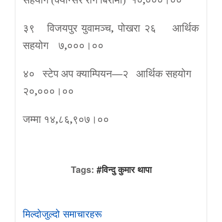
सहयोग (क्यान्सर रोग बिरामी) १०
,
०००।००
३९ विजयपुर युवामञ्च
,
पोखरा २६ आर्थिक
सहयोग ७
,
०००।००
४० स्टेप अप क्याम्पियन
—
२ आर्थिक सहयोग
२०
,
०००।००
जम्मा १४
,
८६
,
९०७।००
Tags:
#विन्दु कुमार थापा
मिल्दोजुल्दो समाचारहरू