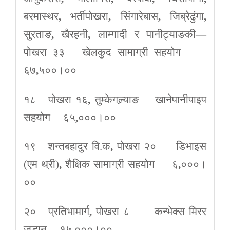
बरमास्थर
,
भर्तीपोखरा
,
सिंगारेबास
,
जिब्रेढुंगा
,
सुरताङ
,
खैरहनी
,
लाम्गादी र पानीट्याङकी
—
पोखरा ३३ खेलकुद सामाग्री सहयोग
६७
,
५००।००
१८ पोखरा १६
,
तुम्केगल्र्याङ खानेपानीपाइप
सहयोग ६५
,
०००।००
१९ शन्तबहादुर वि.क
,
पोखरा २० डिभाइस
(एम थ्री)
,
शैक्षिक सामाग्री सहयोग ६
,
०००।
००
२० प्रतिभामार्ग
,
पोखरा ८ कन्भेक्स मिरर
जडान १५
,
०००।००