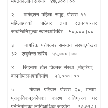
मर्मतकालागि सहयोग ४७
,
३००।००
२ मार्गदर्शन महिला समूह
,
पोखरा ११
महिलाहरुको पाठेघर तथा स्तनक्यान्सर
सम्बन्धिनिशुल्क स्वास्थ्यशिविर ५०
,
०००।००
३ नागरिक परोपकार समन्वय संस्था
,
पोखरा
३२ एम्बुलेन्स खरिद ५५
,
०००।००
४ सिंहनाथ टोल विकास संस्था (मोहरिया)
बालगोपालभवननिर्माण ५१
,
०००।००
५ गोपाल परियार पोखरा २०
,
भलाम
प्राकृतिकप्रकोपका कारण क्षतिग्रस्त घर
पुर्ननिर्माणका लागिआर्थिक सहयोग १७
,
७९७।