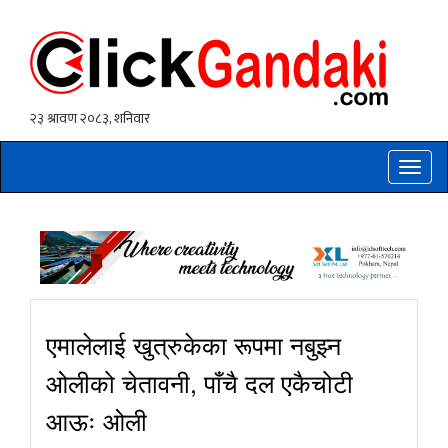
Toggle
naviga
एमालेलाई खुत्रुकेका रूपमा नबुझ्न
ओलीको चेतावनी, पाँचै दल एकैचोटी
आऊः ओली