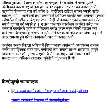
भौतिक पुर्वाधार विकास कार्याँलयका प्रमुख दिनेश घिमिरेले जग्गा प्राप्ती,
कोभिडको कारण ३९ योजना हाल बजेट नहुदा समस्या भएको बताउनु भयो ।
बहुबर्षीय योजनाको यस बर्ष करिब २० करोडको दाहित्व सृजना भएको उहाँले
बताउनु भयो । खानेपानी तथा सरसफाई डिभिजन कार्यालयका राजेन्द्र प्रसाद
न्यौपानेले लिफ्टीङ र बिद्युतीकरणका केही योजनाहरु भएको जसमा कम बजेट
भएको गुनासो गर्नु भएको छ । भू तथा जलाधार कार्यालय तनहुँका बजेट कम
भएकोले कार्यालय प्रति नै हौचित्यता प्रति प्रश्न उठ्ने गरेको बताउनु भयो ।
कृषि ज्ञान केन्द्रका कुल प्रसाद न्यौपानेले घर बस्ती नजिक वन जंगल बढ्नाले
बादर समस्या हुने गरेको जनगुनासो आएको जनाउनु भयो ।
तनहुँका प्रमुख जिल्ला अधिकारी विश्वप्रकाश अर्यालको अध्यक्षतमा सम्पन्न
भएको कार्यक्रममा बजेट कम, कर्मचारी कम, सवारी साधन आवश्यक, टुक्रे
योजना लगायतको गुनासो आएको थियो । कार्यक्रमको संचालन भने
मन्त्रालयका अधिकृत तारानाथ सुवेदीले गर्नु भएको थियो ।
मिल्दोजुल्दो समाचारहरू
ग्यासको कालोबजारी नियन्त्रण गर्न अनेरास्ववियुको माग