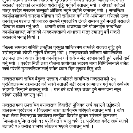
बरालले प्रदेशको आन्तरिक श्रोत बृद्धि गर्नुपर्ने बताउनु भयो । संघको बजेटले
मात्र प्रदेश सरकार चल्नुको औचित्य नहुने उहाँले जनाउनु भयो । सम्बन्धित
कार्यालयहरुको समस्या पहिचान गरी समाधान गर्न भनि आयोजना गरिएको उक्त
कार्यक्रम पश्चात योजनाहरु समयमै गुणस्तरिय ढंगले सम्पन्न हुने मन्त्री बरालले
विश्वास व्यक्त गर्नु भयो । आगामी बर्षमा आवश्यक पर्ने योजनाहरु सम्बन्धित
कार्यालयहरुले जनताको आवश्यकताको आधारमा मात्र ल्याउनु पर्ने मन्त्री
बरालको भनाई थियो ।
जिल्ला समन्वय समिति तनहुँका प्रमुख शान्तिरमण वाग्लेले राजश्व बृद्धि हुने
श्रोतहरुको खोजी गर्नुपर्ने बताउनु भयो । मन्त्रालयले कम्तिमा चौमासिकमा
छलफल तथा अन्तरक्र्रिया कार्यक्रम गर्न सके बजेट प्रभावकारी हुने उहाँले दाबी
गर्नु भयो । प्रदेश निती तथा योजना आयोगका सदस्य माया तिमिल्सिनाले बजेट
खर्च गरेसंगै गुणस्तरियतालाई समेत ध्यान दिन सुझाव दिनु भयो ।
मन्त्रालयका सचिव बैकुण्ठ प्रसाद अर्यालले सम्बन्धित मन्त्रालयले २५
प्रतिशतसम्म रकमान्तर गर्न सक्ने बताउदै बढी रकम रकमान्तर गर्नु पर्ला अर्थसंग
सहमति लिनुपर्ने बताउनु भयो । यस बर्ष खर्च भएर बचत हुने सम्भावना न्यून
रहेको उहाँले बताउनु भयो ।
मन्त्रालयका उपसचिव वसन्तराज तिवारीले पुंजिगत खर्च बढाउने उद्धेश्यले
हालसम्म प्रदेशका ९ जिल्लामा उक्त कार्यक्रम गरिएको बताउनु भयो । कोष
तथा लेखा नियन्त्रक कार्यालय तनहुँका किशोर कुमार श्रेष्ठले हालसम्म
जिल्लामा पुंजिगत तर्फ १८ प्रतिशत र चालु चर्फ ३८ प्रतिशत बजेट खर्च भएको
बताउदै १० करोड राजश्व संकलन भएको जनाउनु भयो ।