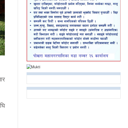
बार
अघि