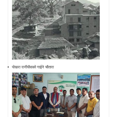
पोखरा रानीपौवाको गाईने चौतारा