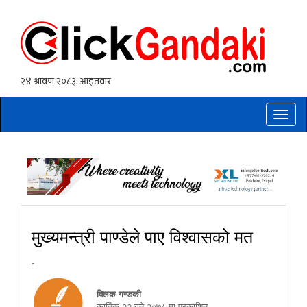
Toggle
naviga
मुख्यमन्त्री पाण्डेले पाए विश्वासको मत
-
क्लिक गण्डकी
कार्तिक २२ गते २०७८ मा प्रकाशित