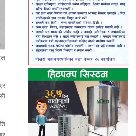
ताल
िएर
्सी
ाति
बार