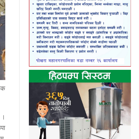
निक
 ।
ूपा
बम,