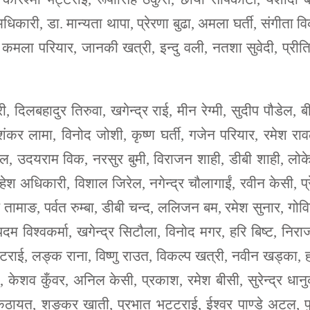
री, डा. मान्यता थापा, प्रेरणा बुढा, अमला घर्ती, संगीता व
ल, कमला परियार, जानकी खत्री, इन्दु वली, नतशा सुवेदी, प्रीत
 दिलबहादुर तिरुवा, खगेन्द्र राई, मीन रेग्मी, सुदीप पौडेल, ब
ंकर लामा, विनोद जोशी, कृष्ण घर्ती, गजेन परियार, रमेश रा
रावल, उदयराम विक, नरसुर बुमी, विराजन शाही, डीबी शाही, लो
ेश अधिकारी, विशाल जिरेल, नगेन्द्र चौलागाईं, रवीन केसी, प्
र तामाङ, पर्वत रुम्बा, डीबी चन्द, ललिजन बम, रमेश सुनार, गोवि
 विश्वकर्मा, खगेन्द्र सिटौला, विनोद मगर, हरि बिष्ट, निर
टराई, लङ्क राना, विष्णु राउत, विकल्प खत्री, नवीन खड्का, 
, केशव कुँवर, अनिल केसी, प्रकाश, रमेश बीसी, सुरेन्द्र धान
ठायत, शङ्कर खाती, प्रभात भट्टराई, ईश्वर पाण्डे अटल, पु