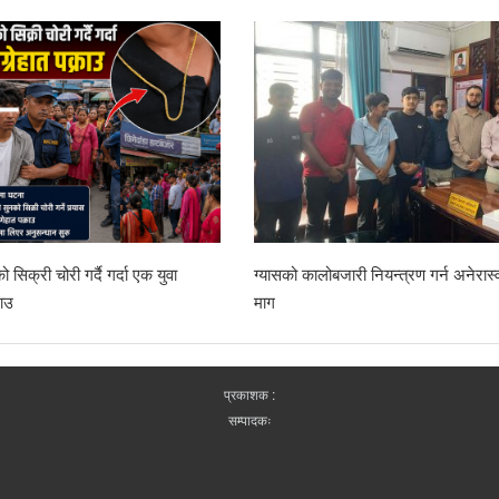
र्दै गर्दा एक युवा
ग्यासको कालोबजारी नियन्त्रण गर्न अनेरास्ववियुको
माग
प्रकाशक :
सम्पादकः