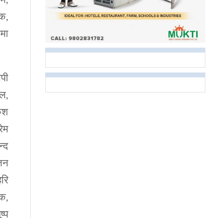
िक,
िमा
ीपी
वल,
केश
रेम
न्द
ाजन
हरि
ुक,
ष्प