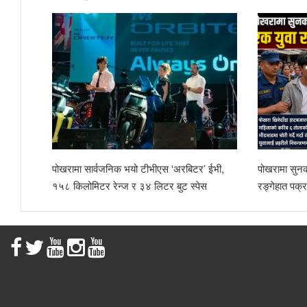
पोखरामा सार्वजनिक भयो टीभीएस ‘अरबिटर’ ईभी,
पोखरामा सुनको सिक्री चोरी ग
१५८ किलोमिटर रेन्ज र ३४ लिटर बुट स्पेस
रङ्गेहात पक्राउ