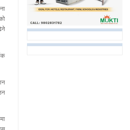
ना
ीको
िने
थिक
धान
गठन
नमा
कास