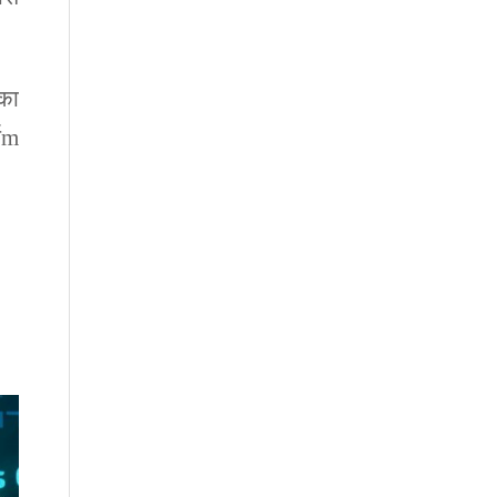
ेका
्पm