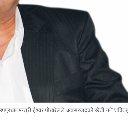
्वउपप्रधानमन्त्री ईश्वर पोखरेलले अवसरवादको खेती गर्ने शक्ति