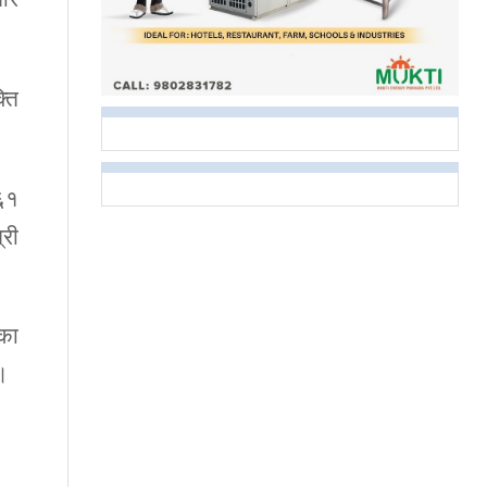
्ति
 ६१
री
ीका
 ।