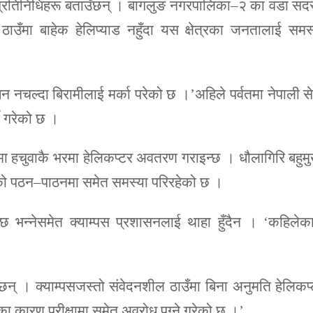
प्रतिनिधिहरू बताउँछन् । बागलुङ नगरपालिका–२ का वडा सद
ठाउँमा बाहेक हेलिप्याड नहुँदा यस क्षेत्रका जनतालाई समस
नचल्दा बिरामीलाई मर्का परेको छ ।’अहिले पर्वतमा नेपाली स
े गरेको छ ।
णमा हचुवाकै भरमा हेलिकप्टर अवतरण गराइन्छ । धौलागिरि बहुम
्थीको पठन–पाठनमा समेत समस्या परिरहेको छ ।
 छ भन्नेसमेत क्याम्पस प्रशासनलाई थाहा हुँदैन । ‘कहिलेका
न् । क्याम्पसजस्तो संवेदनशील ठाउँमा बिना अनुमति हेलिकप
सका कारण परीक्षामा समेत अवरोध पुग्ने गरेको छ ।’