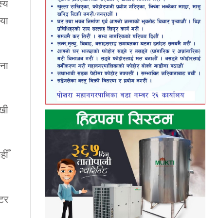
स्य
्या
ेना
ुखी
हीँ
्टर