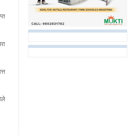
प्त
खरा
त्त
िले