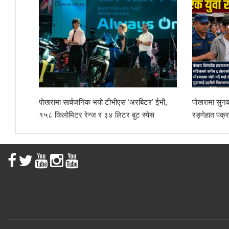
पोखरामा सार्वजनिक भयो टीभीएस ‘अरबिटर’ ईभी,
पोखरामा सुनको 
१५८ किलोमिटर रेन्ज र ३४ लिटर बुट स्पेस
रङ्गेहात पक्